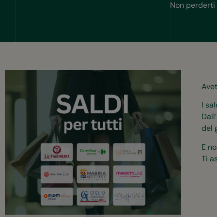
Non perderti 
Avet
I sa
Dall
del 
E no
Ti a