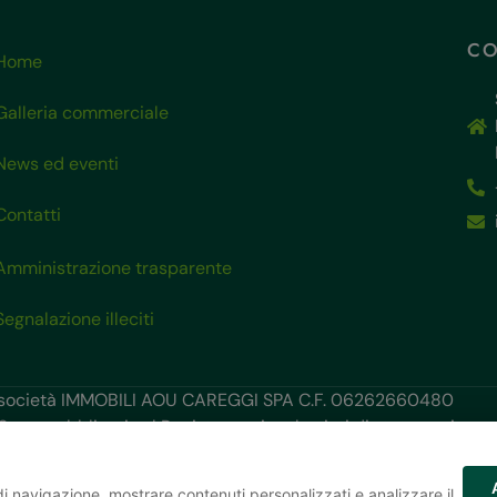
CO
Home
Galleria commerciale
News ed eventi
Contatti
Amministrazione trasparente
Segnalazione illeciti
 società IMMOBILI AOU CAREGGI SPA C.F. 06262660480
 Stato pubblicati sul Registro nazionale aiuti di stato, sezione