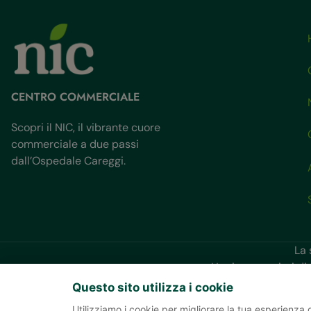
CENTRO COMMERCIALE
Scopri il NIC, il vibrante cuore
commerciale a due passi
dall’Ospedale Careggi.
La
Ha ricevuto aiuti di