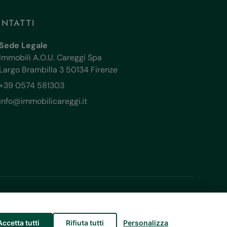
NTATTI
Sede Legale
Immobili A.O.U. Careggi Spa
Largo Brambilla 3 50134 Firenze
+39 0574 581303
info@immobilicareggi.it
 trasparenza